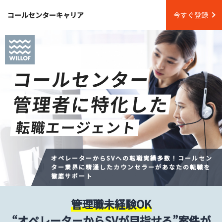
コールセンター
キャリア
企業の方
今すぐ登録
オペレーターからSVへの転職実績多数！
コールセン
ター業界に精通したカウンセラーが
あなたの転職を
徹底サポート
管理職未経験OK
“オペレーターからSVが目指せる”案件が