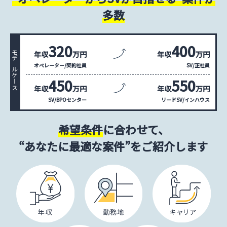
多数
320
400
年収
万円
年収
万円
モデルケース
オペレーター/契約社員
SV/正社員
450
550
年収
万円
年収
万円
SV/BPOセンター
リードSV/インハウス
希望条件
に合わせて、
“あなたに最適な案件”をご紹介します